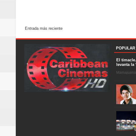
Entrada más reciente
POPULAR
El timacle
levanta la 
Mamajuana .