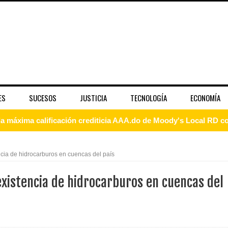
ES
SUCESOS
JUSTICIA
TECNOLOGÍA
ECONOMÍA
 coro “Más que Vencedores” y nos regala el “Canto a la Patria”
aribe
ncia de hidrocarburos en cuencas del país
pción del Premio Nacional de Artes Visuales
existencia de hidrocarburos en cuencas del
 Banreservas lanzan convocatoria para residencias artísticas e
slumbran con una noche de fusiones e invitados de lujo en el H