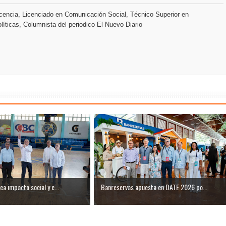
s como Mejor Banco del Caribe y le otorga cinco premios adic
encia, Licenciado en Comunicación Social, Técnico Superior en
líticas, Columnista del periodico El Nuevo Diario
a máxima calificación crediticia AAA.do de Moody's Local RD c
ca impacto social y c...
Banreservas apuesta en DATE 2026 po...