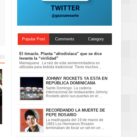
ionales
on perspectiva
Popular Post
Comments
Category
El timacle. Planta “afrodisíaca” que se dice
levanta la “virilidad”
Mamajuana . La raíz de esta semienredadera es
utilizada para bebida tradicional Tiene muchos ...
JOHNNY ROCKETS YA ESTA EN
REPÚBLICA DOMINICANA
Santo Domingo. La cadena
internacional de restaurantes Johnny
Rockets abrió sus puertas en el ...
RECORDANDO LA MUERTE DE
PEPE ROSARIO
La madrugada del 19 de marzo de
1983 Los Hermanos Rosario
terminaban de tocar un set en un ...