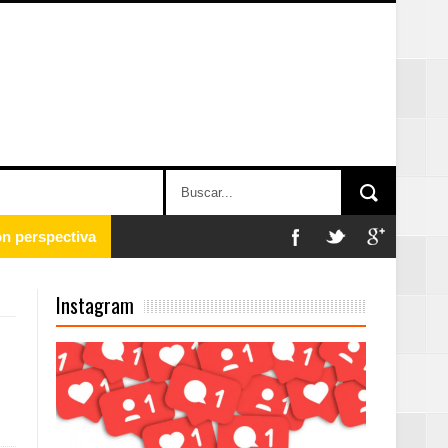
 en la clausura
Instagram
n París
ard Rock Café