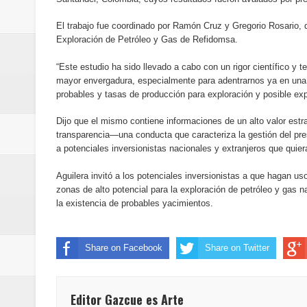
del mapa del hambre
El trabajo fue coordinado por Ramón Cruz y Gregorio Rosario, d
Exploración de Petróleo y Gas de Refidomsa.
Banreservas y sus filiales realiz
“Este estudio ha sido llevado a cabo con un rigor científico y
Banreservas inaugura oficina en
mayor envergadura, especialmente para adentrarnos ya en una e
probables y tasas de producción para exploración y posible exp
SEPROI obtiene certificación ISO
Dijo que el mismo contiene informaciones de un alto valor est
Antisoborno certificado
transparencia—una conducta que caracteriza la gestión del pre
a potenciales inversionistas nacionales y extranjeros que quiera
Humano Seguros transforma la emi
Aguilera invitó a los potenciales inversionistas a que hagan u
zonas de alto potencial para la exploración de petróleo y gas
minutos
la existencia de probables yacimientos.
La Orquesta Sinfónica Nacional 
Share on Facebook
Share on Twitter
la batuta del maestro José Anton
Banreservas otorga financiamien
Editor Gazcue es Arte