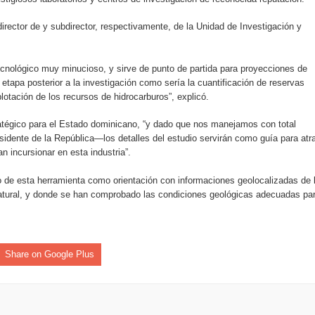
irector de y subdirector, respectivamente, de la Unidad de Investigación y
an en Santiago el segundo Foro del Ahorro y la Inversión “Reserv
 tecnológico muy minucioso, y sirve de punto de partida para proyecciones de
 el Centro de Retención de Vehículos de Pedro Brand
tapa posterior a la investigación como sería la cuantificación de reservas
lotación de los recursos de hidrocarburos”, explicó.
 37001 y se convierte en la primera empresa del sector con Sis
ratégico para el Estado dominicano, “y dado que nos manejamos con total
sidente de la República—los detalles del estudio servirán como guía para atr
n incursionar en esta industria”.
sión de pólizas con Inteligencia Artificial y reduce el proceso 
so de esta herramienta como orientación con informaciones geolocalizadas de 
 natural, y donde se han comprobado las condiciones geológicas adecuadas pa
y el Coro Nacional Dominicano pondrán su sello a la Ceremonia 
Share on Google Plus
io Molina
tos superiores a RD$117 millones en proyecto Nuevas Esperanz