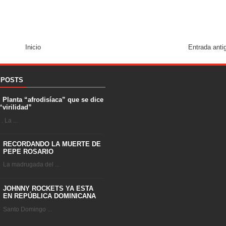
Inicio
Entrada anti
 POSTS
. Planta “afrodisíaca” que se dice
“virilidad”
 La ...
RECORDANDO LA MUERTE DE
PEPE ROSARIO
La madrugada del ...
JOHNNY ROCKETS YA ESTA
EN REPÚBLICA DOMINICANA
Santo Domingo ...