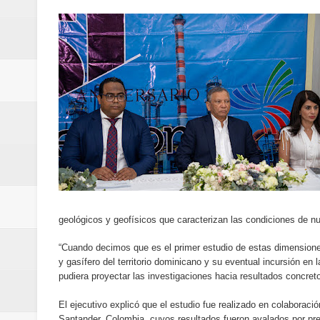
Banreservas y Banco Popular abo
“Los Rechazados 2” llega a los c
Designan a Angelina Biviana Rive
Humano Seguros inaugura nueva 
Banreservas destina RD$5,000 m
Sexappeal celebra 25 años de tra
conmemorativos
geológicos y geofísicos que caracterizan las condiciones de nues
Maridalia Hernández y El Canari
“Cuando decimos que es el primer estudio de estas dimensiones,
y gasífero del territorio dominicano y su eventual incursión en
Domingo
pudiera proyectar las investigaciones hacia resultados concret
Doctor Leonardo Aguilera afirma
El ejecutivo explicó que el estudio fue realizado en colabora
Santander, Colombia, cuyos resultados fueron avalados por pres