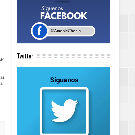
a tu Capital”
tema de Gestión
Twitter
aer
de días a
las
ra
Centenaria bajo
as