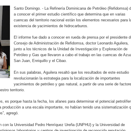
rdan retos y oportunidades del sistema financiero nacional
Santo Domingo. - La Refinería Dominicana de Petróleo (Refidomsa) d
a conocer el primer estudio científico que determina que en varias
ines impulsada por la franquicia dominicana más taquillera del 
cuencas del territorio nacional están los elementos necesarios para l
existencia de yacimientos de hidrocarburos.
iro como vicepresidenta ejecutiva de Fiduciaria Reservas
El informe fue dado a conocer en rueda de prensa por el presidente d
localidad de Oficina Regional Este en La Romana
Consejo de Administración de Refidomsa, doctor Leonardo Aguilera,
junto a los técnicos de la Unidad de Investigación y Exploración de
Petróleo y Gas que llevaron a cabo el trabajo en las cuencas de Azu
illones para emprendedoras en la segunda edición del Summit 
San Juan, Enriquillo y el Cibao.
yectoria artística con nuevo álbum, renovación de su equipo y c
En sus palabras, Aguilera resaltó que los resultados de este estudio
revolucionarán la estrategia para la localización de importantes
yacimientos de petróleo y gas natural, a partir de una serie de factor
tro territorio.
o se unen al regreso de Pavel Núñez y su “Bipolarband” a Hard 
 es porque hasta la fecha, los afanes para determinar el potencial petrolífe
 la producción a una escala importante, no habían tenido una sistematización 
os”, agregó.
 que Banreservas seguirá impulsando la seguridad alimentaria tr
ción con la Universidad Pedro Henríquez Ureña (UNPHU) y la Universidad de
tigiosos laboratorios y centros de investigación de reconocida reputación.