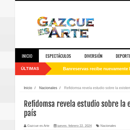
INICIO
ESPECTÁCULOS
DIVERSIÓN
DEPORT
ÚLTIMAS
Juan Luis Guerra se acompaña del
de los Centroamericanos y del C
Inicio
/
Nacionales
/
Refidomsa revela estudio sobre la existe
Oscar Abreu cuestiona la interru
Refidomsa revela estudio sobre la 
Embajada dominicana en Francia y
país
Pavel Núñez y su Bipolarband de
Gazcue es Arte
jueves, febrero 22, 2024
Nacionales