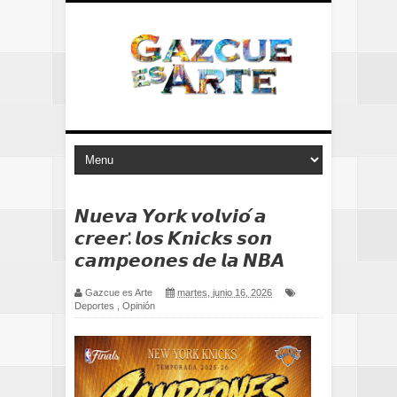
𝙉𝙪𝙚𝙫𝙖 𝙔𝙤𝙧𝙠 𝙫𝙤𝙡𝙫𝙞𝙤́ 𝙖
𝙘𝙧𝙚𝙚𝙧: 𝙡𝙤𝙨 𝙆𝙣𝙞𝙘𝙠𝙨 𝙨𝙤𝙣
𝙘𝙖𝙢𝙥𝙚𝙤𝙣𝙚𝙨 𝙙𝙚 𝙡𝙖 𝙉𝘽𝘼
Gazcue es Arte
martes, junio 16, 2026
Deportes
,
Opinión