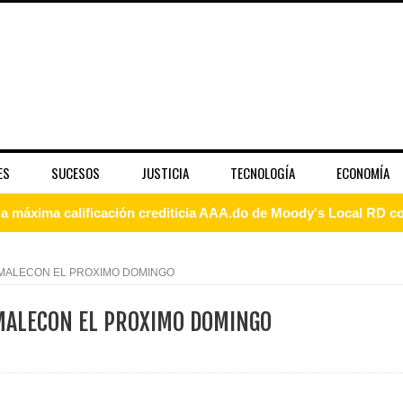
ES
SUCESOS
JUSTICIA
TECNOLOGÍA
ECONOMÍA
 coro “Más que Vencedores” y nos regala el “Canto a la Patria”
aribe
MALECON EL PROXIMO DOMINGO
pción del Premio Nacional de Artes Visuales
MALECON EL PROXIMO DOMINGO
 Banreservas lanzan convocatoria para residencias artísticas e
slumbran con una noche de fusiones e invitados de lujo en el H