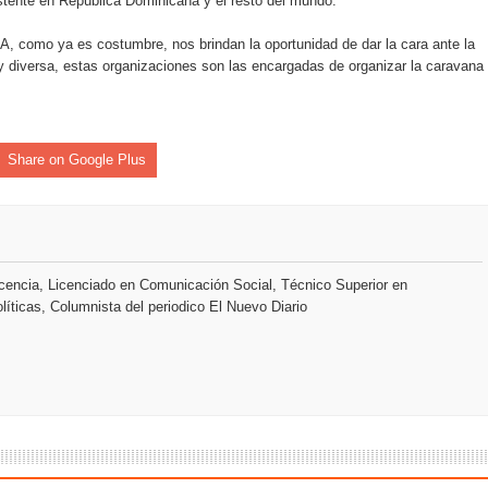
istente en República Dominicana y el resto del mundo.
como ya es costumbre, nos brindan la oportunidad de dar la cara ante la
an en Santiago el segundo Foro del Ahorro y la Inversión “Reserv
diversa, estas organizaciones son las encargadas de organizar la caravana
 el Centro de Retención de Vehículos de Pedro Brand
Share on Google Plus
 37001 y se convierte en la primera empresa del sector con Sis
sión de pólizas con Inteligencia Artificial y reduce el proceso 
encia, Licenciado en Comunicación Social, Técnico Superior en
líticas, Columnista del periodico El Nuevo Diario
y el Coro Nacional Dominicano pondrán su sello a la Ceremonia 
io Molina
tos superiores a RD$117 millones en proyecto Nuevas Esperanz