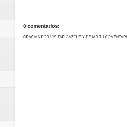
Euromoney reconoce a Banreserva
Banreservas recibe nuevamente l
0 comentarios:
Estable
GRACIAS POR VISITAR GAZCUE Y DEJAR TU COMENTARI