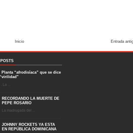
Inicio
Entrada anti
 POSTS
. Planta “afrodisíaca” que se dice
“virilidad”
 La ...
RECORDANDO LA MUERTE DE
PEPE ROSARIO
La madrugada del ...
JOHNNY ROCKETS YA ESTA
EN REPÚBLICA DOMINICANA