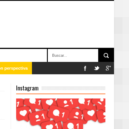
 en la clausura
Instagram
n París
ard Rock Café