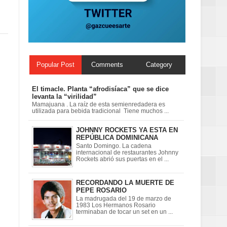
ionales
on perspectiva
Popular Post
Comments
Category
El timacle. Planta “afrodisíaca” que se dice
levanta la “virilidad”
Mamajuana . La raíz de esta semienredadera es
utilizada para bebida tradicional Tiene muchos ...
JOHNNY ROCKETS YA ESTA EN
REPÚBLICA DOMINICANA
Santo Domingo. La cadena
internacional de restaurantes Johnny
Rockets abrió sus puertas en el ...
RECORDANDO LA MUERTE DE
PEPE ROSARIO
La madrugada del 19 de marzo de
1983 Los Hermanos Rosario
terminaban de tocar un set en un ...