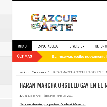
INICIO
ESPECTÁCULOS
DIVERSIÓN
DEPORT
ÚLTIMAS
Juan Luis Guerra se acompaña del
de los Centroamericanos y del C
Inicio
/
Secciones
/
HARAN MARCHA ORGULLO GAY EN EL 
Oscar Abreu cuestiona la interru
HARAN MARCHA ORGULLO GAY EN EL 
Embajada dominicana en Francia y
Gazcue es Arte
martes, junio 28, 2011
Pavel Núñez y su Bipolarband de
Será un desfile que partirá desde el Malecón