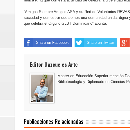
Indica King que con esta actividad se celebra la diversidad ex
del mapa del hambre
“Amigos Siempre Amigos ASA y su Red de Voluntarios REVASA, 
Banreservas y sus filiales realiz
sociedad y demostrar que somos una comunidad unida, digna y 
que celebra el Orgullo GLBT Dominicano” apunta.
Banreservas inaugura oficina en
Share on Facebook
Share on Twitter
SEPROI obtiene certificación ISO
Antisoborno certificado
Editor Gazcue es Arte
Humano Seguros transforma la emi
Master en Educación Superior mención Doc
Bibliotecología y Diplomado en Ciencias Po
minutos
La Orquesta Sinfónica Nacional 
la batuta del maestro José Anton
Publicaciones Relacionadas
Banreservas otorga financiamien