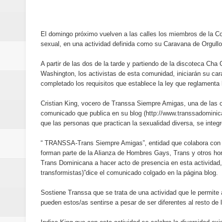
Banreservas y Banco Popular abo
“Los Rechazados 2” llega a los c
El domingo próximo vuelven a las calles los miembros de la C
sexual, en una actividad definida como su Caravana de Orgullo
Designan a Angelina Biviana Rive
A partir de las dos de la tarde y partiendo de la discoteca Cha
Humano Seguros inaugura nueva 
Washington, los activistas de esta comunidad, iniciarán su car
completado los requisitos que establece la ley que reglamenta 
Banreservas destina RD$5,000 m
Cristian King, vocero de Transsa Siempre Amigas, una de las o
comunicado que publica en su blog (
http://www.transsadomini
Sexappeal celebra 25 años de tra
que las personas que practican la sexualidad diversa, se integr
conmemorativos
“ TRANSSA-Trans Siempre Amigas”, entidad que colabora con 
forman parte de la Alianza de Hombres Gays, Trans y otros ho
Maridalia Hernández y El Canari
Trans Dominicana a hacer acto de presencia en esta actividad,
transformistas)”dice el comunicado colgado en la página blog.
Domingo
Sostiene Transsa que se trata de una actividad que le permite 
pueden estos/as sentirse a pesar de ser diferentes al resto de 
Doctor Leonardo Aguilera afirma