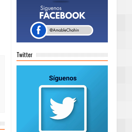
a tu Capital”
tema de Gestión
Twitter
de días a
Centenaria bajo
as