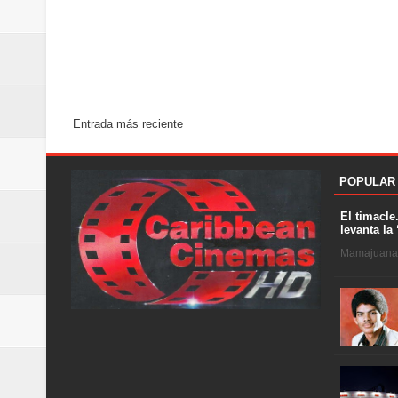
Entrada más reciente
POPULAR
El timacle
levanta la 
Mamajuana .