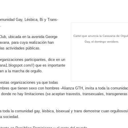
rdan retos y oportunidades del sistema financiero nacional
ines impulsada por la franquicia dominicana más taquillera del 
omunidad Gay, Lésbica, Bi y Trans-
.
iro como vicepresidenta ejecutiva de Fiduciaria Reservas
Cartel que anuncia la Caravana de Orgul
 Club, ubicada en la avenida George
localidad de Oficina Regional Este en La Romana
Gay, el domingo venidero.
avana, para cuya realización han
las actividades públicas.
illones para emprendedoras en la segunda edición del Summit 
rganizaciones participantes, dice en un
cana1.blogspot.com/
/) que es importante
yectoria artística con nuevo álbum, renovación de su equipo y c
en a la marcha de orgullo.
estas organizaciones ya que todas
mbres que tienen sexo con hombres -Alianza GTH, invita a toda la comunida
o se unen al regreso de Pavel Núñez y su “Bipolarband” a Hard 
 donde no hay limitaciones (se aceptan travestis, transexuales, transgeneras
a toda la comunidad gay, lésbica, bisexual y trans demostrar cuan orgullosos
la sociedad.
 que Banreservas seguirá impulsando la seguridad alimentaria tr