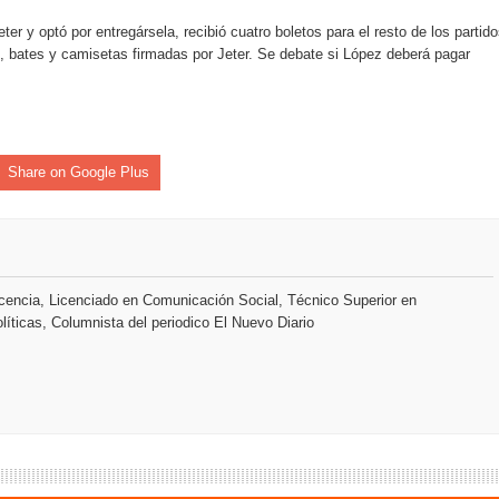
rdan retos y oportunidades del sistema financiero nacional
ter y optó por entregársela, recibió cuatro boletos para el resto de los partid
, bates y camisetas firmadas por Jeter. Se debate si López deberá pagar
ines impulsada por la franquicia dominicana más taquillera del 
iro como vicepresidenta ejecutiva de Fiduciaria Reservas
localidad de Oficina Regional Este en La Romana
Share on Google Plus
illones para emprendedoras en la segunda edición del Summit 
yectoria artística con nuevo álbum, renovación de su equipo y c
encia, Licenciado en Comunicación Social, Técnico Superior en
líticas, Columnista del periodico El Nuevo Diario
o se unen al regreso de Pavel Núñez y su “Bipolarband” a Hard 
 que Banreservas seguirá impulsando la seguridad alimentaria tr