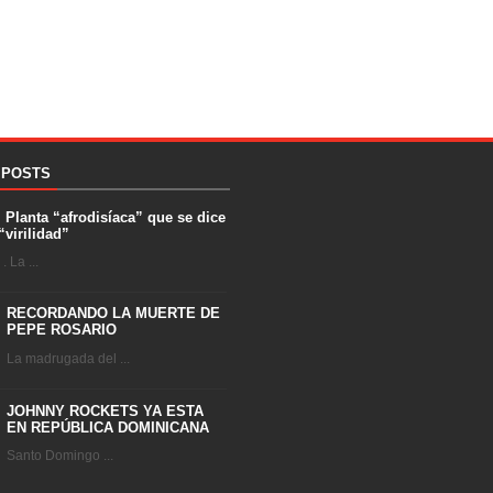
 POSTS
. Planta “afrodisíaca” que se dice
“virilidad”
 La ...
RECORDANDO LA MUERTE DE
PEPE ROSARIO
La madrugada del ...
JOHNNY ROCKETS YA ESTA
EN REPÚBLICA DOMINICANA
Santo Domingo ...