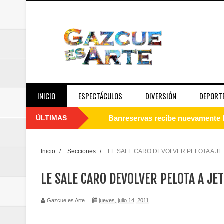
INICIO
ESPECTÁCULOS
DIVERSIÓN
DEPORT
ÚLTIMAS
Juan Luis Guerra se acompaña del
de los Centroamericanos y del C
Inicio
/
Secciones
/
LE SALE CARO DEVOLVER PELOTA A JE
Oscar Abreu cuestiona la interru
LE SALE CARO DEVOLVER PELOTA A JE
Embajada dominicana en Francia y
Gazcue es Arte
jueves, julio 14, 2011
Pavel Núñez y su Bipolarband de