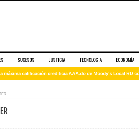
ES
SUCESOS
JUSTICIA
TECNOLOGÍA
ECONOMÍA
 coro “Más que Vencedores” y nos regala el “Canto a la Patria”
aribe
TER
pción del Premio Nacional de Artes Visuales
TER
 Banreservas lanzan convocatoria para residencias artísticas e
slumbran con una noche de fusiones e invitados de lujo en el H