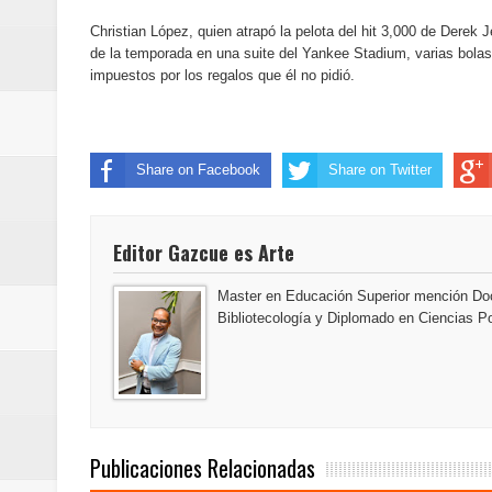
Banreservas y Banco Popular abo
Christian López, quien atrapó la pelota del hit 3,000 de Derek Je
de la temporada en una suite del Yankee Stadium, varias bolas
“Los Rechazados 2” llega a los c
impuestos por los regalos que él no pidió.
Designan a Angelina Biviana Rive
Humano Seguros inaugura nueva 
Share on Facebook
Share on Twitter
Banreservas destina RD$5,000 m
Editor Gazcue es Arte
Sexappeal celebra 25 años de tra
Master en Educación Superior mención Doc
conmemorativos
Bibliotecología y Diplomado en Ciencias Po
Maridalia Hernández y El Canari
Domingo
Doctor Leonardo Aguilera afirma
Publicaciones Relacionadas