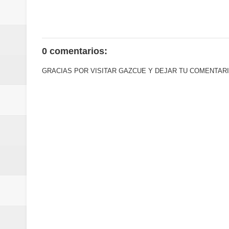
del mapa del hambre
Banreservas y sus filiales realiz
0 comentarios:
Banreservas inaugura oficina en
GRACIAS POR VISITAR GAZCUE Y DEJAR TU COMENTARI
SEPROI obtiene certificación ISO
Antisoborno certificado
Humano Seguros transforma la emi
minutos
La Orquesta Sinfónica Nacional 
la batuta del maestro José Anton
Banreservas otorga financiamien