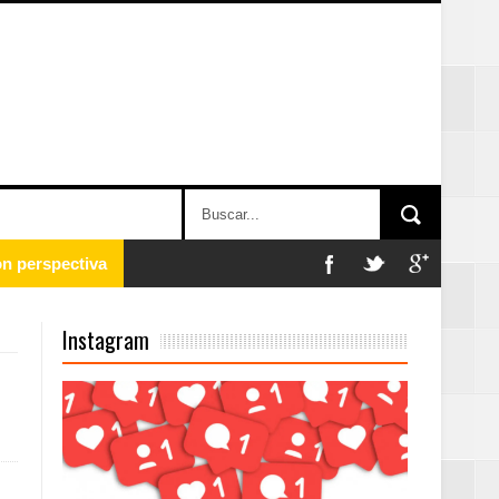
 en la clausura
Instagram
n París
ard Rock Café