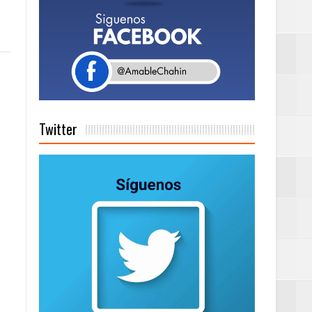
a tu Capital”
tema de Gestión
Twitter
de días a
Centenaria bajo
as