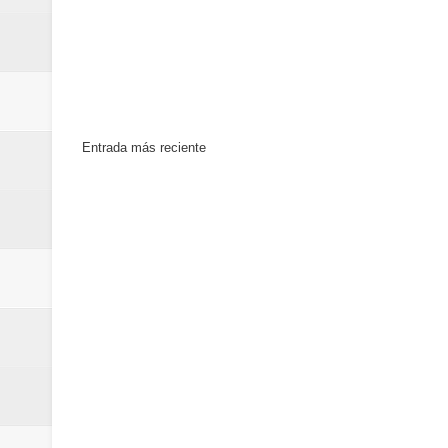
Euromoney reconoce a Banreserva
Banreservas recibe nuevamente l
Estable
Entrada más reciente