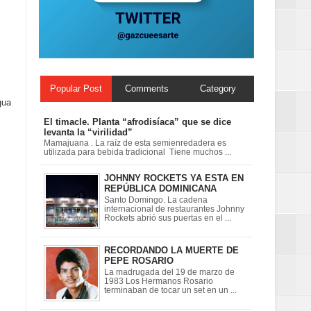
ionales
on perspectiva
Popular Post
Comments
Category
gua
El timacle. Planta “afrodisíaca” que se dice
levanta la “virilidad”
Mamajuana . La raíz de esta semienredadera es
utilizada para bebida tradicional Tiene muchos ...
JOHNNY ROCKETS YA ESTA EN
REPÚBLICA DOMINICANA
Santo Domingo. La cadena
internacional de restaurantes Johnny
Rockets abrió sus puertas en el ...
RECORDANDO LA MUERTE DE
PEPE ROSARIO
La madrugada del 19 de marzo de
1983 Los Hermanos Rosario
terminaban de tocar un set en un ...