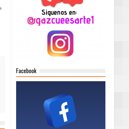
os
2025
Mujer Pymes
onciertos
Facebook
Rock Café Santo
as salida de RD