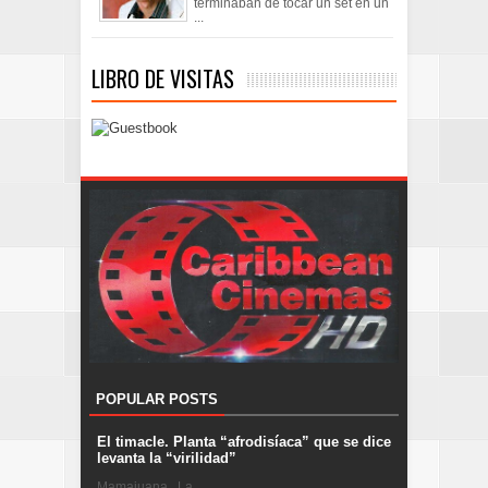
terminaban de tocar un set en un
...
LIBRO DE VISITAS
POPULAR POSTS
El timacle. Planta “afrodisíaca” que se dice
levanta la “virilidad”
Mamajuana . La ...