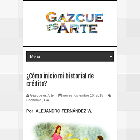
¿Cómo inicio mi historial de
crédito?
Gazcue es Arte
jueves, diciembre 10, 2015
Economia
,
GA
Por |ALEJANDRO FERNÁNDEZ W.