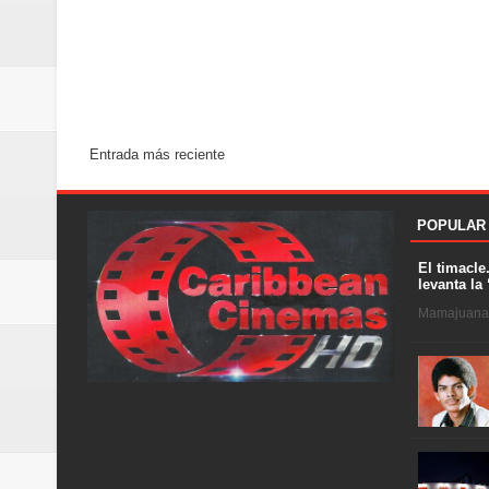
Entrada más reciente
POPULAR
El timacle
levanta la 
Mamajuana .