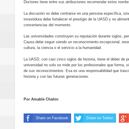
Doctores tiene entre sus atribuciones recomendar estos nombra
Maridalia Hernández y El Canari
La discusión no debe centrarse en una persona específica, sin
Domingo
investidura debe fortalecer el prestigio de la UASD y no alime
conveniencias del momento.
Doctor Leonardo Aguilera afirma
Las universidades construyen su reputación durante siglos, per
Causa debe seguir siendo un reconocimiento excepcional, rese
del mapa del hambre
cultura, la ciencia o el servicio a la humanidad.
Banreservas y sus filiales realiz
La UASD, con casi cinco siglos de historia, tiene el deber de 
universidad no solo se mide por los profesionales que forma, si
Banreservas inaugura oficina en
de sus reconocimientos. Esa es una responsabilidad que trasc
historia y con las futuras generaciones.
SEPROI obtiene certificación ISO
Antisoborno certificado
Por Amable Chahin
Humano Seguros transforma la emi
Share on Facebook
Share on Twitter
minutos