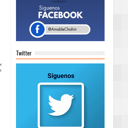
Rock Café Santo
as salida de RD
Twitter
a tu Capital”
or
a
tema de Gestión
de días a