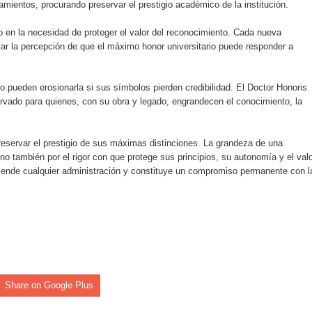
mientos, procurando preservar el prestigio académico de la institución.
o se unen al regreso de Pavel Núñez y su “Bipolarband” a Hard 
o en la necesidad de proteger el valor del reconocimiento. Cada nueva
ntar la percepción de que el máximo honor universitario puede responder a
 que Banreservas seguirá impulsando la seguridad alimentaria tr
o pueden erosionarla si sus símbolos pierden credibilidad. El Doctor Honoris
rvado para quienes, con su obra y legado, engrandecen el conocimiento, la
an en Santiago el segundo Foro del Ahorro y la Inversión “Reserv
preservar el prestigio de sus máximas distinciones. La grandeza de una
no también por el rigor con que protege sus principios, su autonomía y el val
 el Centro de Retención de Vehículos de Pedro Brand
iende cualquier administración y constituye un compromiso permanente con l
 37001 y se convierte en la primera empresa del sector con Sis
sión de pólizas con Inteligencia Artificial y reduce el proceso 
Share on Google Plus