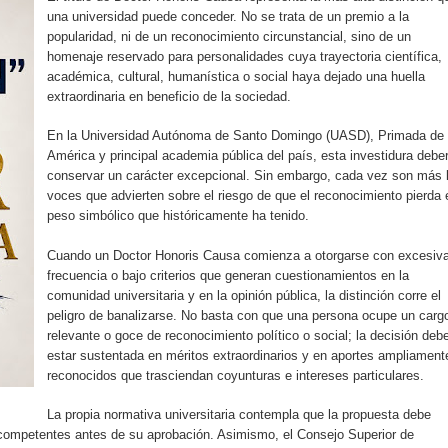
pción del Premio Nacional de Artes Visuales
una universidad puede conceder. No se trata de un premio a la
popularidad, ni de un reconocimiento circunstancial, sino de un
homenaje reservado para personalidades cuya trayectoria científica,
 Banreservas lanzan convocatoria para residencias artísticas e
académica, cultural, humanística o social haya dejado una huella
extraordinaria en beneficio de la sociedad.
slumbran con una noche de fusiones e invitados de lujo en el H
En la Universidad Autónoma de Santo Domingo (UASD), Primada de
rdan retos y oportunidades del sistema financiero nacional
América y principal academia pública del país, esta investidura debe
conservar un carácter excepcional. Sin embargo, cada vez son más 
ines impulsada por la franquicia dominicana más taquillera del 
voces que advierten sobre el riesgo de que el reconocimiento pierda 
peso simbólico que históricamente ha tenido.
iro como vicepresidenta ejecutiva de Fiduciaria Reservas
Cuando un Doctor Honoris Causa comienza a otorgarse con excesiv
frecuencia o bajo criterios que generan cuestionamientos en la
localidad de Oficina Regional Este en La Romana
comunidad universitaria y en la opinión pública, la distinción corre el
peligro de banalizarse. No basta con que una persona ocupe un carg
illones para emprendedoras en la segunda edición del Summit 
relevante o goce de reconocimiento político o social; la decisión deb
estar sustentada en méritos extraordinarios y en aportes ampliament
yectoria artística con nuevo álbum, renovación de su equipo y c
reconocidos que trasciendan coyunturas e intereses particulares.
La propia normativa universitaria contempla que la propuesta debe
s competentes antes de su aprobación. Asimismo, el Consejo Superior de