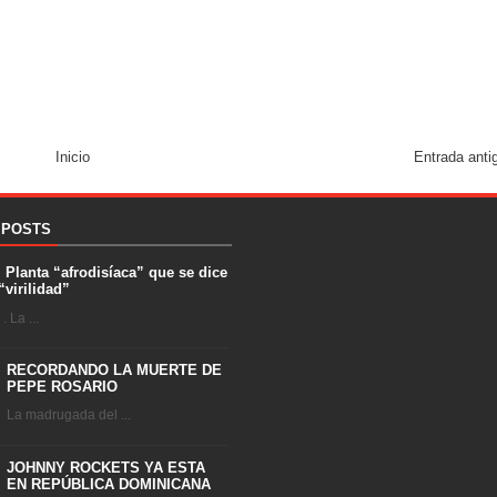
Inicio
Entrada anti
 POSTS
. Planta “afrodisíaca” que se dice
“virilidad”
 La ...
RECORDANDO LA MUERTE DE
PEPE ROSARIO
La madrugada del ...
JOHNNY ROCKETS YA ESTA
EN REPÚBLICA DOMINICANA