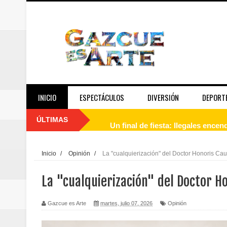
INICIO
ESPECTÁCULOS
DIVERSIÓN
DEPORT
ÚLTIMAS
Un final de fiesta: Ilegales enc
Banreservas recibe nuevamente l
Inicio
/
Opinión
/
La "cualquierización" del Doctor Honoris Ca
Estable
La "cualquierización" del Doctor H
Juan Luis Guerra se acompaña del
Gazcue es Arte
martes, julio 07, 2026
Opinión
de los Centroamericanos y del C