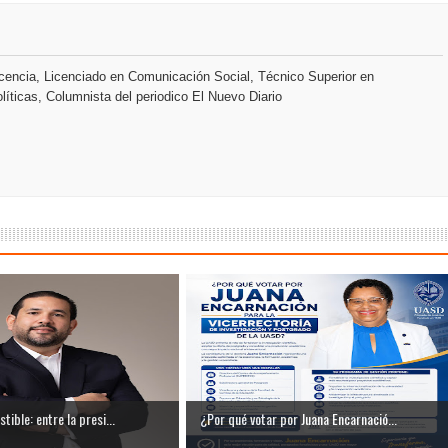
y el Coro Nacional Dominicano pondrán su sello a la Ceremonia 
io Molina
encia, Licenciado en Comunicación Social, Técnico Superior en
líticas, Columnista del periodico El Nuevo Diario
dones en los Effie Awards República Dominicana 2026
ible: entre la presi...
¿Por qué votar por Juana Encarnació...