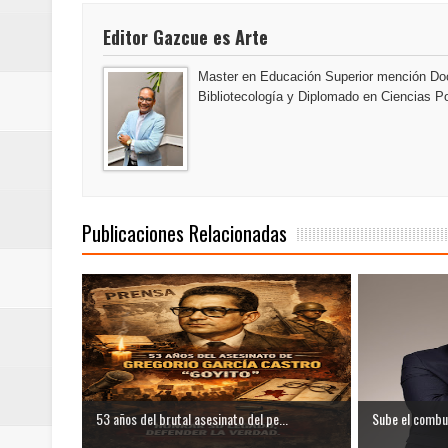
La Orquesta Sinfónica Nacional 
Editor Gazcue es Arte
la batuta del maestro José Anton
Master en Educación Superior mención Doc
Bibliotecología y Diplomado en Ciencias Po
Banreservas obtiene siete galar
Publicaciones Relacionadas
53 años del brutal asesinato del pe...
Sube el combust