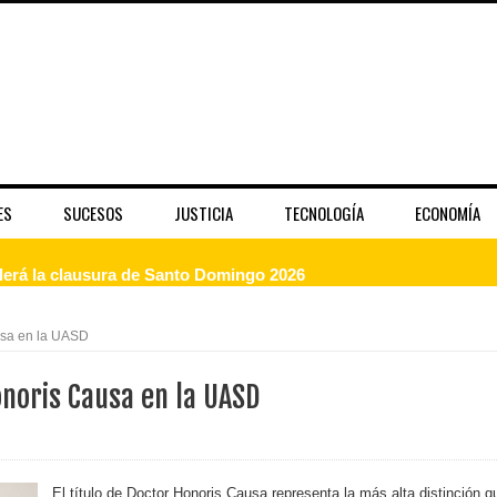
ES
SUCESOS
JUSTICIA
TECNOLOGÍA
ECONOMÍA
enderá la clausura de Santo Domingo 2026
a máxima calificación crediticia AAA.do de Moody's Local RD c
usa en la UASD
onoris Causa en la UASD
 coro “Más que Vencedores” y nos regala el “Canto a la Patria”
aribe
El título de Doctor Honoris Causa representa la más alta distinción q