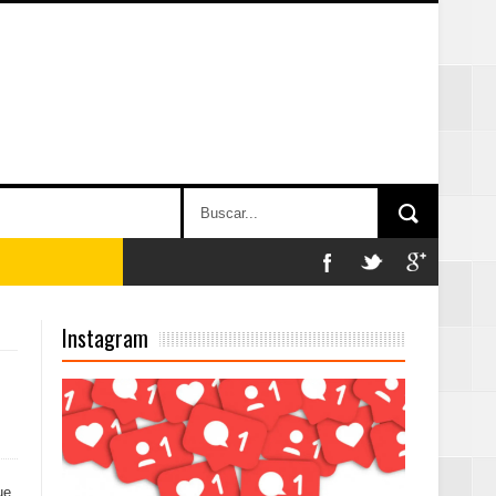
on perspectiva
Instagram
 en la clausura
ue